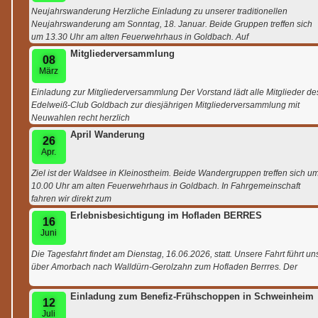
Neujahrswanderung Herzliche Einladung zu unserer traditionellen
Neujahrswanderung am Sonntag, 18. Januar. Beide Gruppen treffen sich
um 13.30 Uhr am alten Feuerwehrhaus in Goldbach. Auf
Mitgliederversammlung
08
März
Einladung zur Mitgliederversammlung Der Vorstand lädt alle Mitglieder de
Edelweiß-Club Goldbach zur diesjährigen Mitgliederversammlung mit
Neuwahlen recht herzlich
April Wanderung
26
Apr.
Ziel ist der Waldsee in Kleinostheim. Beide Wandergruppen treffen sich u
10.00 Uhr am alten Feuerwehrhaus in Goldbach. In Fahrgemeinschaft
fahren wir direkt zum
Erlebnisbesichtigung im Hofladen BERRES
16
Juni
Die Tagesfahrt findet am Dienstag, 16.06.2026, statt. Unsere Fahrt führt un
über Amorbach nach Walldürn-Gerolzahn zum Hofladen Berrres. Der
Einladung zum Benefiz-Frühschoppen in Schweinheim
12
Juli