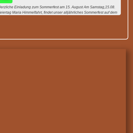
erzliche Einladung zum Sommerfest am 15. August Am Samstag,15.08.
eiertag Maria Himmelfahrt, findet unser alljährliches Sommerfest auf dem