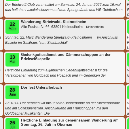
Der Edelweiß Club veranstaltet am Samstag, 24. Januar 2026 zum 16.mal
F
das beliebte Lakefleischessen auf dem Sportgelände des VfR Goldbach an
E
R
Wanderung Strietwald- Kleinostheim
22
-
Alte Poststraße 66, 63801 Kleinostheim
Kleinostheim
März
s
Sonntag, 22. März Wanderung Strietwald- Kleinostheim Im Anschluss
F
Einkehr im Gasthaus "zum Steinbachtal"
F
U
Gedenkgottesdienst und Dämmerschoppen an der
13
Edelweißkapelle
Mai
m
Herzliche Einladung zum alljährlichen Gedenkgottesdienst für die
V
Verstorbenen von Goldbach und Hösbach und im Gedenken der
G
Dorffest Unterafferbach
28
Juni
s
Ab 10:00 Uhr nehmen wir mit unserer Bannerfahne an der Kirchenparade
V
und am Gottesdienst teil. Anschließend am Frühschoppen mit den
N
Goldbacher Musikanten. Die
Herzliche Einladung zur gemeinsamen Wanderung am
26
Sonntag, 26. Juli in Obernau
Juli