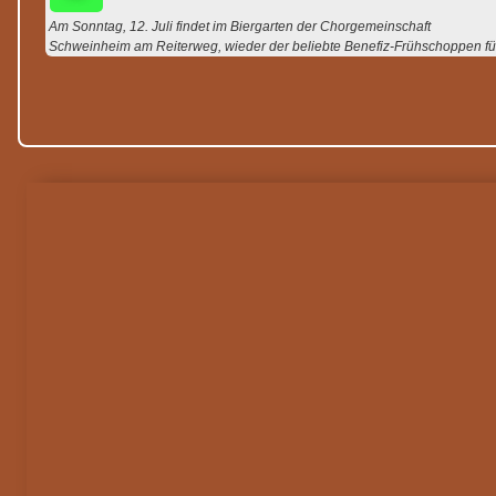
Am Sonntag, 12. Juli findet im Biergarten der Chorgemeinschaft
Schweinheim am Reiterweg, wieder der beliebte Benefiz-Frühschoppen fü