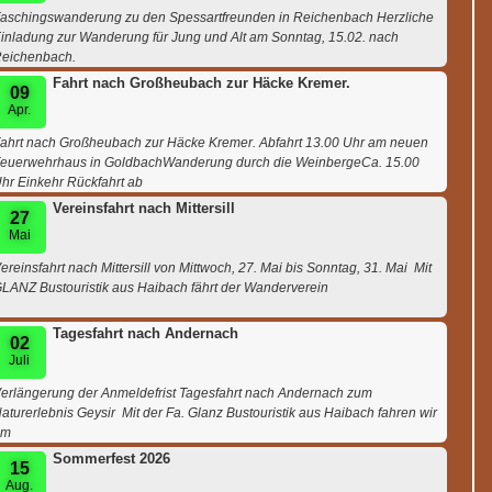
aschingswanderung zu den Spessartfreunden in Reichenbach Herzliche
inladung zur Wanderung für Jung und Alt am Sonntag, 15.02. nach
eichenbach.
Fahrt nach Großheubach zur Häcke Kremer.
09
Apr.
ahrt nach Großheubach zur Häcke Kremer. Abfahrt 13.00 Uhr am neuen
euerwehrhaus in GoldbachWanderung durch die WeinbergeCa. 15.00
hr Einkehr Rückfahrt ab
Vereinsfahrt nach Mittersill
27
Mai
ereinsfahrt nach Mittersill von Mittwoch, 27. Mai bis Sonntag, 31. Mai Mit
LANZ Bustouristik aus Haibach fährt der Wanderverein
Tagesfahrt nach Andernach
02
Juli
erlängerung der Anmeldefrist Tagesfahrt nach Andernach zum
aturerlebnis Geysir Mit der Fa. Glanz Bustouristik aus Haibach fahren wir
am
Sommerfest 2026
15
Aug.